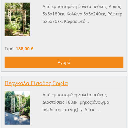
Από εμποτισμένη ξυλεία πεύκης. Δοκός
5x5x180εκ, Κολώνα 5x5x240εκ, Ράφτερ
5x5x70εκ, Καφασωτό...
Τιμή:
188,00 €
Πέργκολα Είσοδος Σοφία
Από εμποτισμένη ξυλεία πεύκης.
Διαστάσεις 180εκ. μήκος(άνοιγμα
αψιδωτής στέγης) χ 54εκ....