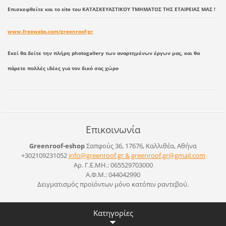
Επισκεφθείτε και το site του ΚΑΤΑΣΚΕΥΑΣΤΙΚΟΥ ΤΜΗΜΑΤΟΣ ΤΗΣ ΕΤΑΙΡΕΙΑΣ ΜΑΣ !
www.freewebs.com/greenroof-gr
Εκεί θα δείτε την πλήρη photogallery των αναρτημένων έργων μας, και θα
πάρετε πολλές ιδέες για τον δικό σας χώρο
Επικοινωνία
Greenroof-eshop
Σαπφούς 36, 17676, Καλλιθέα, Αθήνα
+302109231052
info@greenroof.gr & greenroof.gr@gmail.com
Αρ. Γ.Ε.ΜΗ.: 065529703000
Α.Φ.Μ.: 044042990
Δειγματισμός προϊόντων μόνο κατόπιν ραντεβού.
Κατηγορίες