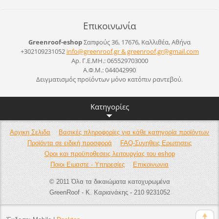
Επικοινωνία
Greenroof-eshop
Σαπφούς 36, 17676, Καλλιθέα, Αθήνα
+302109231052
info@greenroof.gr & greenroof.gr@gmail.com
Αρ. Γ.Ε.ΜΗ.: 065529703000
Α.Φ.Μ.: 044042990
Δειγματισμός προϊόντων μόνο κατόπιν ραντεβού.
Κατηγορίες
Αρχικη Σελιδα
Βασικές πληροφορίες για κάθε κατηγορία προϊόντων
Προϊόντα σε ειδική προσφορά
FAQ-Συνηθεις Ερωτησεις
Οροι και προϋποθεσεις λειτουργίας του eshop
Ποιοι Ειμαστε - Υπηρεσίες
Επικοινωνια
© 2011 Όλα τα δικαιώματα κατοχυρωμένα
GreenRoof - Κ. Καριανάκης - 210 9231052