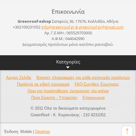
Επικοινωνία
Greenroof-eshop
Σαπφούς 36, 17676, Καλλιθέα, Αθήνα
+302109231052
info@greenroof.gr & greenroof.gr@gmail.com
Αρ. Γ.Ε.ΜΗ.: 065529703000
Α.Φ.Μ.: 044042990
Δειγματισμός προϊόντων μόνο κατόπιν ραντεβού.
Κατηγορίες
Αρχικη Σελιδα
Βασικές πληροφορίες για κάθε κατηγορία προϊόντων
Προϊόντα σε ειδική προσφορά
FAQ-Συνηθεις Ερωτησεις
Οροι και προϋποθεσεις λειτουργίας του eshop
Ποιοι Ειμαστε - Υπηρεσίες
Επικοινωνια
© 2011 Όλα τα δικαιώματα κατοχυρωμένα
GreenRoof - Κ. Καριανάκης - 210 9231052
Έκδοση:
Mobile
|
Desktop