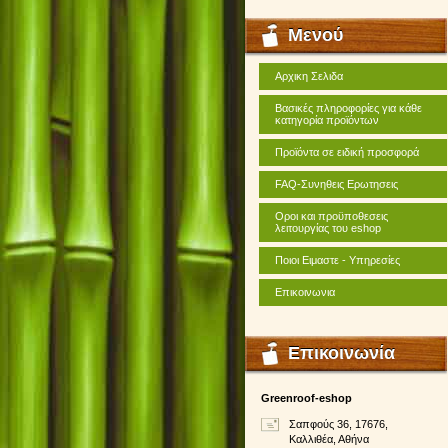
Μενού
Αρχικη Σελιδα
Βασικές πληροφορίες για κάθε
κατηγορία προϊόντων
Προϊόντα σε ειδική προσφορά
FAQ-Συνηθεις Ερωτησεις
Οροι και προϋποθεσεις
λειτουργίας του eshop
Ποιοι Ειμαστε - Υπηρεσίες
Επικοινωνια
Επικοινωνία
Greenroof-eshop
Σαπφούς 36, 17676,
Καλλιθέα, Αθήνα