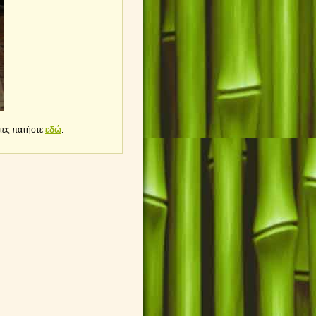
ειες πατήστε
εδώ
.