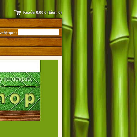
Καλάθι
0,00 €
(Είδη:
0
)
ναζήτηση:
9231052