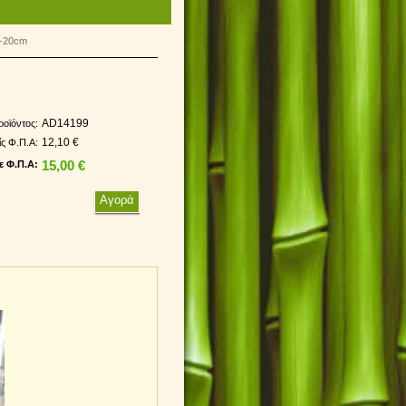
0-20cm
AD14199
ροϊόντος:
12,10 €
ίς Φ.Π.Α:
ε Φ.Π.Α:
15,00 €