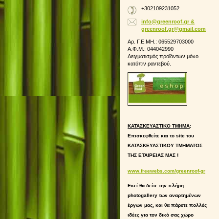
+302109231052
info@greenroof.gr &
greenroof.gr@gmail.com
Αρ. Γ.Ε.ΜΗ.: 065529703000
Α.Φ.Μ.: 044042990
Δειγματισμός προϊόντων μόνο
κατόπιν ραντεβού.
ΚΑΤΑΣΚΕΥΑΣΤΙΚΟ ΤΜΗΜΑ
:
Επισκεφθείτε και το site του
ΚΑΤΑΣΚΕΥΑΣΤΙΚΟΥ ΤΜΗΜΑΤΟΣ
ΤΗΣ ΕΤΑΙΡΕΙΑΣ ΜΑΣ !
www.freewebs.com/greenroof-gr
Εκεί θα δείτε την πλήρη
photogallery των αναρτημένων
έργων μας, και θα πάρετε πολλές
ιδέες για τον δικό σας χώρο