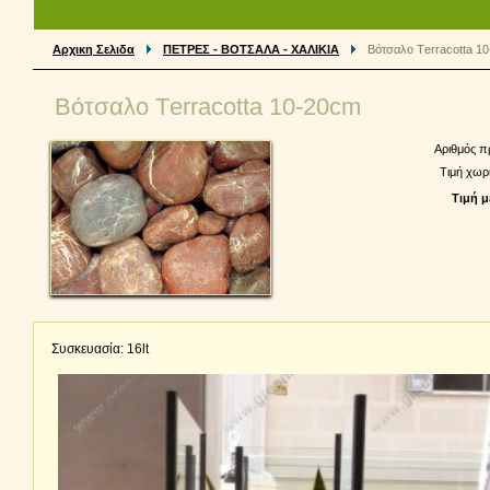
Αρχικη Σελιδα
ΠΕΤΡΕΣ - ΒΟΤΣΑΛΑ - ΧΑΛΙΚΙΑ
Βότσαλο Τerracotta 1
Βότσαλο Τerracotta 10-20cm
Αριθμός π
Τιμή χωρ
Τιμή μ
Συσκευασία: 16lt