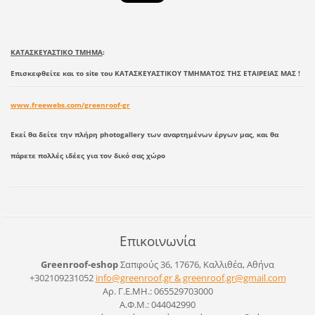
ΚΑΤΑΣΚΕΥΑΣΤΙΚΟ ΤΜΗΜΑ
:
Επισκεφθείτε και το site του ΚΑΤΑΣΚΕΥΑΣΤΙΚΟΥ ΤΜΗΜΑΤΟΣ ΤΗΣ ΕΤΑΙΡΕΙΑΣ ΜΑΣ !
www.freewebs.com/greenroof-gr
Εκεί θα δείτε την πλήρη photogallery των αναρτημένων έργων μας, και θα
πάρετε πολλές ιδέες για τον δικό σας χώρο
Επικοινωνία
Greenroof-eshop
Σαπφούς 36, 17676, Καλλιθέα, Αθήνα
+302109231052
info@greenroof.gr & greenroof.gr@gmail.com
Αρ. Γ.Ε.ΜΗ.: 065529703000
Α.Φ.Μ.: 044042990