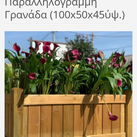
Παραλληλόγραμμη
Γρανάδα (100x50x45ύψ.)