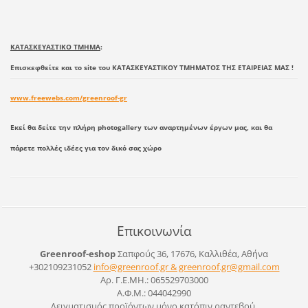
ΚΑΤΑΣΚΕΥΑΣΤΙΚΟ ΤΜΗΜΑ
:
Επισκεφθείτε και το site του ΚΑΤΑΣΚΕΥΑΣΤΙΚΟΥ ΤΜΗΜΑΤΟΣ ΤΗΣ ΕΤΑΙΡΕΙΑΣ ΜΑΣ !
www.freewebs.com/greenroof-gr
Εκεί θα δείτε την πλήρη photogallery των αναρτημένων έργων μας, και θα
πάρετε πολλές ιδέες για τον δικό σας χώρο
Επικοινωνία
Greenroof-eshop
Σαπφούς 36, 17676, Καλλιθέα, Αθήνα
+302109231052
info@greenroof.gr & greenroof.gr@gmail.com
Αρ. Γ.Ε.ΜΗ.: 065529703000
Α.Φ.Μ.: 044042990
Δειγματισμός προϊόντων μόνο κατόπιν ραντεβού.