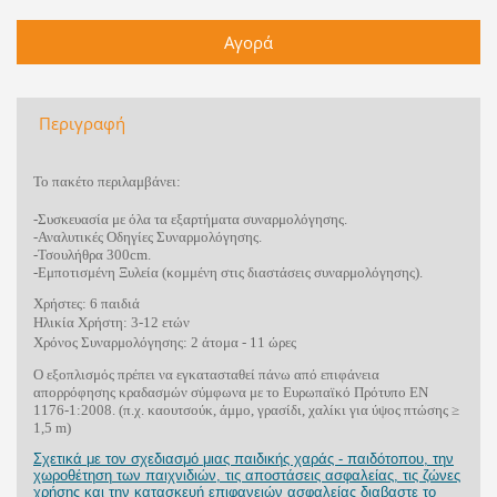
Περιγραφή
Το πακέτο περιλαμβάνει:
-Συσκευασία με όλα τα εξαρτήματα συναρμολόγησης.
-Αναλυτικές Οδηγίες Συναρμολόγησης.
-Τσουλήθρα 300cm.
-Εμποτισμένη Ξυλεία (κομμένη στις διαστάσεις συναρμολόγησης).
Χρήστες: 6 παιδιά
Ηλικία Χρήστη: 3-12 ετών
Χρόνος Συναρμολόγησης: 2 άτομα - 11 ώρες
O εξοπλισμός πρέπει να εγκατασταθεί πάνω από επιφάνεια
απορρόφησης κραδασμών σύμφωνα με το Ευρωπαϊκό Πρότυπο ΕΝ
1176-1:2008. (π.χ. καουτσούκ, άμμο, γρασίδι, χαλίκι για ύψος πτώσης ≥
1,5
m
)
Σχετικά με τον σχεδιασμό μιας παιδικής χαράς - παιδότοπου, την
χωροθέτηση των παιχνιδιών, τις αποστάσεις ασφαλείας, τις ζώνες
χρήσης και την κατασκευή επιφανειών ασφαλείας διαβαστε το