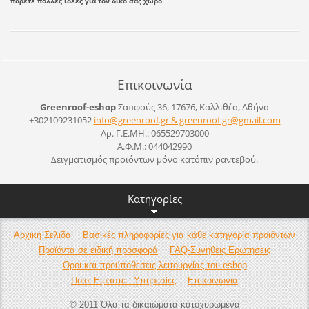
πάρετε πολλές ιδέες για τον δικό σας χώρο
Επικοινωνία
Greenroof-eshop
Σαπφούς 36, 17676, Καλλιθέα, Αθήνα
+302109231052
info@greenroof.gr & greenroof.gr@gmail.com
Αρ. Γ.Ε.ΜΗ.: 065529703000
Α.Φ.Μ.: 044042990
Δειγματισμός προϊόντων μόνο κατόπιν ραντεβού.
Κατηγορίες
Αρχικη Σελιδα
Βασικές πληροφορίες για κάθε κατηγορία προϊόντων
Προϊόντα σε ειδική προσφορά
FAQ-Συνηθεις Ερωτησεις
Οροι και προϋποθεσεις λειτουργίας του eshop
Ποιοι Ειμαστε - Υπηρεσίες
Επικοινωνια
© 2011 Όλα τα δικαιώματα κατοχυρωμένα