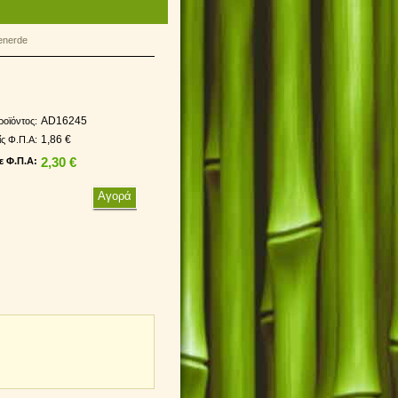
enerde
AD16245
ροϊόντος:
1,86 €
ίς Φ.Π.Α:
ε Φ.Π.Α:
2,30 €
.