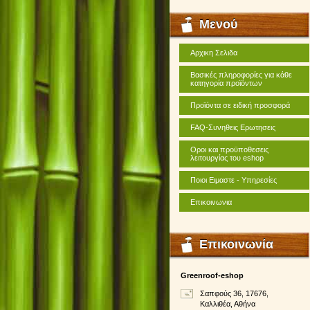
Μενού
Αρχικη Σελιδα
Βασικές πληροφορίες για κάθε
κατηγορία προϊόντων
Προϊόντα σε ειδική προσφορά
FAQ-Συνηθεις Ερωτησεις
Οροι και προϋποθεσεις
λειτουργίας του eshop
Ποιοι Ειμαστε - Υπηρεσίες
Επικοινωνια
Επικοινωνία
Greenroof-eshop
Σαπφούς 36, 17676,
Καλλιθέα, Αθήνα