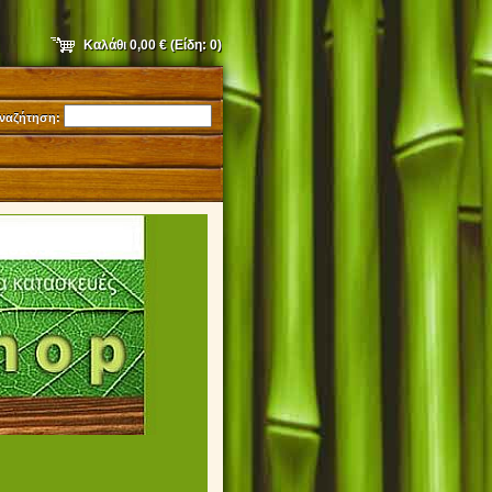
Καλάθι
0,00 €
(Είδη:
0
)
ναζήτηση:
9231052