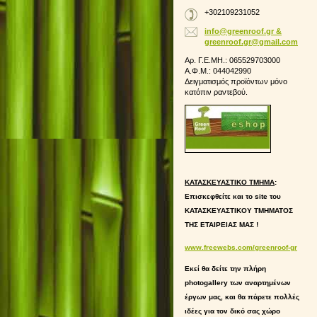
+302109231052
info@greenroof.gr &
greenroof.gr@gmail.com
Αρ. Γ.Ε.ΜΗ.: 065529703000
Α.Φ.Μ.: 044042990
Δειγματισμός προϊόντων μόνο
κατόπιν ραντεβού.
ΚΑΤΑΣΚΕΥΑΣΤΙΚΟ ΤΜΗΜΑ
:
Επισκεφθείτε και το site του
ΚΑΤΑΣΚΕΥΑΣΤΙΚΟΥ ΤΜΗΜΑΤΟΣ
ΤΗΣ ΕΤΑΙΡΕΙΑΣ ΜΑΣ !
www.freewebs.com/greenroof-gr
Εκεί θα δείτε την πλήρη
photogallery των αναρτημένων
έργων μας, και θα πάρετε πολλές
ιδέες για τον δικό σας χώρο