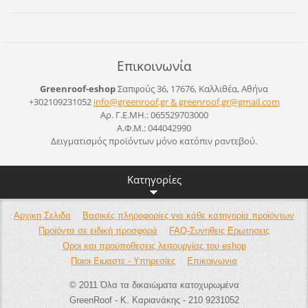
Επικοινωνία
Greenroof-eshop
Σαπφούς 36, 17676, Καλλιθέα, Αθήνα
+302109231052
info@greenroof.gr & greenroof.gr@gmail.com
Αρ. Γ.Ε.ΜΗ.: 065529703000
Α.Φ.Μ.: 044042990
Δειγματισμός προϊόντων μόνο κατόπιν ραντεβού.
Κατηγορίες
Αρχικη Σελιδα
Βασικές πληροφορίες για κάθε κατηγορία προϊόντων
Προϊόντα σε ειδική προσφορά
FAQ-Συνηθεις Ερωτησεις
Οροι και προϋποθεσεις λειτουργίας του eshop
Ποιοι Ειμαστε - Υπηρεσίες
Επικοινωνια
© 2011 Όλα τα δικαιώματα κατοχυρωμένα
GreenRoof - Κ. Καριανάκης - 210 9231052