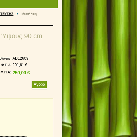
ΥΤΕΥΣΗΣ
Μεταλλική
α Ύψους 90 cm
AD12609
οϊόντος:
201,61 €
ς Φ.Π.Α:
 Φ.Π.Α:
250,00 €
----------------------