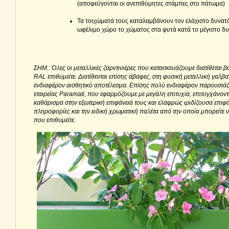
(αποφεύγονται οι ανεπιθύμητες στάμπες στο πάτωμα)
Τα τοιχώματά τους καταλαμβάνουν τον ελάχιστο δυνατ
ωφέλιμο χώρο το χώματος στα φυτά κατά το μέγιστο δυ
ΣΗΜ.: Όλες οι μεταλλικές ζαρντινιέρες που κατασκευάζουμε διατίθεται
RAL επιθυμείτε. Διατίθενται επίσης άβαφες, στη φυσική μεταλλική γαλβαν
ενδιαφέρον αισθητικό αποτέλεσμα. Επίσης πολύ ενδιαφέρον παρουσιάζο
εταιρείας Paramati, που εφαρμόζουμε με μεγάλη επιτυχία, επιτυγχάνο
καθάρισμα στην εξωτερική επιφάνειά τους και ελαφρώς ιριδίζουσα επιφά
πληροφορίες και την ειδική χρωματική παλέτα από την οποία μπορείτε 
που επιθυμείτε.