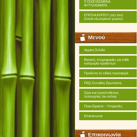
ΣΥΣΚΕΥΑΣΜΕΝΑ
ΦΥΤΟΧΩΜΑΤΑ
ΕΠΙΠΛΑ ΚΗΠΟΥ (σετ από
ξυλεία εξωτερικού χώρου)
Μενού
Αρχικη Σελιδα
Βασικές πληροφορίες για κάθε
κατηγορία προϊόντων
Προϊόντα σε ειδική προσφορά
FAQ-Συνηθεις Ερωτησεις
Οροι και προϋποθεσεις
λειτουργίας του eshop
Ποιοι Ειμαστε - Υπηρεσίες
Επικοινωνια
Επικοινωνία