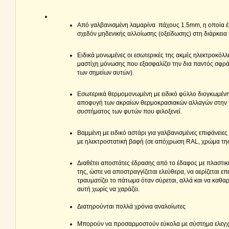
Από γαλβανισμένη λαμαρίνα πάχους 1.5mm, η οποία έχ
σχεδόν μηδενικής αλλοίωσης (οξείδωσης) στη διάρκεια
Ειδικά μονωμένες οι εσωτερικές της ακμές ηλεκτροκόλλη
μαστίχη μόνωσης που εξασφαλίζει την δια παντός σφρά
των σημείων αυτών).
Εσωτερικά θερμομονωμένη με ειδικό φύλλο διογκωμένη
αποφυγή των ακραίων θερμοκρασιακών αλλαγών στην π
συστήματος των φυτών που φιλοξενεί.
Βαμμένη με ειδικό αστάρι για γαλβανισμένες επιφάνειες
με ηλεκτροστατική βαφή (σε απόχρωση RAL, χρώμα της
Διαθέτει αποστάτες έδρασης από το έδαφος με πλαστικ
της, ώστε να αποστραγγίζεται ελεύθερα, να αερίζεται ε
τραυματίζει το πάτωμα όταν σύρεται, αλλά και να καθα
αυτή χωρίς να χαράζει.
Διατηρούνται πολλά χρόνια αναλοίωτες
Μπορούν να προσαρμοστούν εύκολα με σύστημα ελεγχ