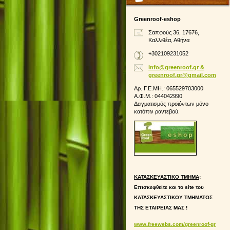
Greenroof-eshop
Σαπφούς 36, 17676,
Καλλιθέα, Αθήνα
+302109231052
info@greenroof.gr &
greenroof.gr@gmail.com
Αρ. Γ.Ε.ΜΗ.: 065529703000
Α.Φ.Μ.: 044042990
Δειγματισμός προϊόντων μόνο
κατόπιν ραντεβού.
ΚΑΤΑΣΚΕΥΑΣΤΙΚΟ ΤΜΗΜΑ
:
Επισκεφθείτε και το site του
ΚΑΤΑΣΚΕΥΑΣΤΙΚΟΥ ΤΜΗΜΑΤΟΣ
ΤΗΣ ΕΤΑΙΡΕΙΑΣ ΜΑΣ !
www.freewebs.com/greenroof-gr