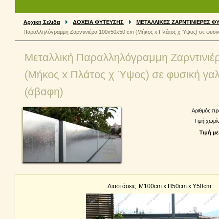
Αρχικη Σελιδα
ΔΟΧΕΙΑ ΦΥΤΕΥΣΗΣ
ΜΕΤΑΛΛΙΚΕΣ ΖΑΡΝΤΙΝΙΕΡΕΣ Φ
Παραλληλόγραμμη Ζαρντινιέρα 100x50x50 cm (Mήκος x Πλάτος χ Ύψος) σε φυσική
Μεταλλική Παραλληλόγραμμη Ζαρντινιέ
(Mήκος x Πλάτος χ Ύψος) σε φυσική γαλ
(άβαφη)
Αριθμός πρ
Τιμή χωρί
Τιμή με
Διαστάσεις: Μ100cm x Π50cm x Υ50cm