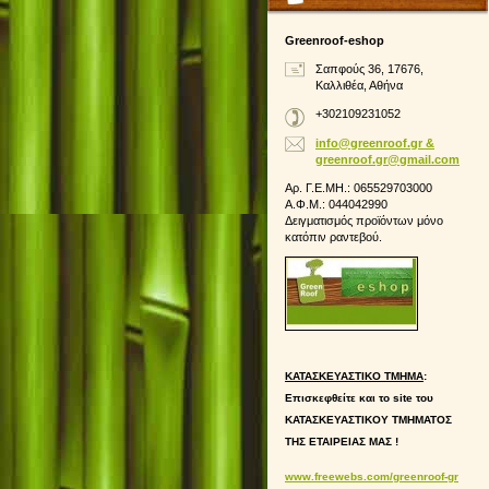
Greenroof-eshop
Σαπφούς 36, 17676,
Καλλιθέα, Αθήνα
+302109231052
info@greenroof.gr &
greenroof.gr@gmail.com
Αρ. Γ.Ε.ΜΗ.: 065529703000
Α.Φ.Μ.: 044042990
Δειγματισμός προϊόντων μόνο
κατόπιν ραντεβού.
ΚΑΤΑΣΚΕΥΑΣΤΙΚΟ ΤΜΗΜΑ
:
Επισκεφθείτε και το site του
ΚΑΤΑΣΚΕΥΑΣΤΙΚΟΥ ΤΜΗΜΑΤΟΣ
ΤΗΣ ΕΤΑΙΡΕΙΑΣ ΜΑΣ !
www.freewebs.com/greenroof-gr