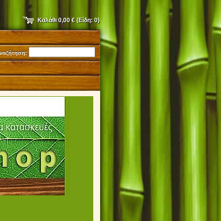
Καλάθι
0,00 €
(Είδη:
0
)
ναζήτηση:
9231052