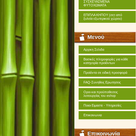
ΣΥΣΚΕΥΑΣΜΕΝΑ
ΦΥΤΟΧΩΜΑΤΑ
ΕΠΙΠΛΑ ΚΗΠΟΥ (σετ από
ξυλεία εξωτερικού χώρου)
Μενού
Αρχικη Σελιδα
Βασικές πληροφορίες για κάθε
κατηγορία προϊόντων
Προϊόντα σε ειδική προσφορά
FAQ-Συνηθεις Ερωτησεις
Οροι και προϋποθεσεις
λειτουργίας του eshop
Ποιοι Ειμαστε - Υπηρεσίες
Επικοινωνια
Επικοινωνία