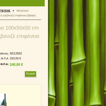
ΥΤΕΥΣΗΣ
Μεταλλική
 γαλβανιζέ επιφάνεια (άβαφη)
ρα 100x50x50 cm
βανιζέ επιφάνεια
AD12602
οϊόντος:
193,55 €
ς Φ.Π.Α:
 Φ.Π.Α:
240,00 €