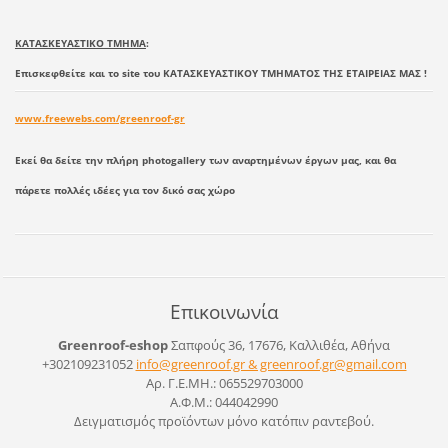
ΚΑΤΑΣΚΕΥΑΣΤΙΚΟ ΤΜΗΜΑ
:
Επισκεφθείτε και το site του ΚΑΤΑΣΚΕΥΑΣΤΙΚΟΥ ΤΜΗΜΑΤΟΣ ΤΗΣ ΕΤΑΙΡΕΙΑΣ ΜΑΣ !
www.freewebs.com/greenroof-gr
Εκεί θα δείτε την πλήρη photogallery των αναρτημένων έργων μας, και θα
πάρετε πολλές ιδέες για τον δικό σας χώρο
Επικοινωνία
Greenroof-eshop
Σαπφούς 36, 17676, Καλλιθέα, Αθήνα
+302109231052
info@greenroof.gr & greenroof.gr@gmail.com
Αρ. Γ.Ε.ΜΗ.: 065529703000
Α.Φ.Μ.: 044042990
Δειγματισμός προϊόντων μόνο κατόπιν ραντεβού.