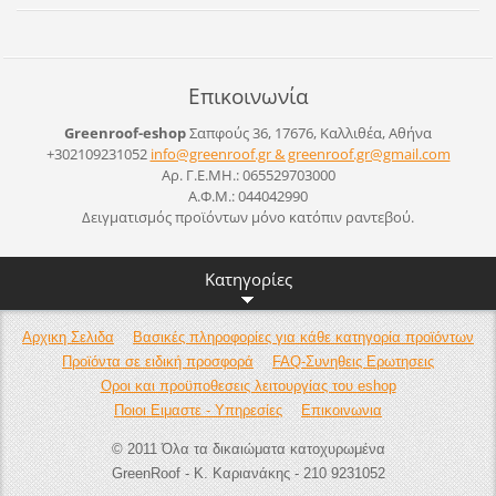
Επικοινωνία
Greenroof-eshop
Σαπφούς 36, 17676, Καλλιθέα, Αθήνα
+302109231052
info@greenroof.gr & greenroof.gr@gmail.com
Αρ. Γ.Ε.ΜΗ.: 065529703000
Α.Φ.Μ.: 044042990
Δειγματισμός προϊόντων μόνο κατόπιν ραντεβού.
Κατηγορίες
Αρχικη Σελιδα
Βασικές πληροφορίες για κάθε κατηγορία προϊόντων
Προϊόντα σε ειδική προσφορά
FAQ-Συνηθεις Ερωτησεις
Οροι και προϋποθεσεις λειτουργίας του eshop
Ποιοι Ειμαστε - Υπηρεσίες
Επικοινωνια
© 2011 Όλα τα δικαιώματα κατοχυρωμένα
GreenRoof - Κ. Καριανάκης - 210 9231052