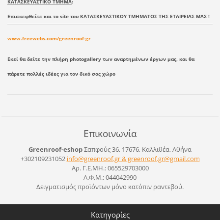
ΚΑΤΑΣΚΕΥΑΣΤΙΚΟ ΤΜΗΜΑ
:
Επισκεφθείτε και το site του ΚΑΤΑΣΚΕΥΑΣΤΙΚΟΥ ΤΜΗΜΑΤΟΣ ΤΗΣ ΕΤΑΙΡΕΙΑΣ ΜΑΣ !
www.freewebs.com/greenroof-gr
Εκεί θα δείτε την πλήρη photogallery των αναρτημένων έργων μας, και θα
πάρετε πολλές ιδέες για τον δικό σας χώρο
Επικοινωνία
Greenroof-eshop
Σαπφούς 36, 17676, Καλλιθέα, Αθήνα
+302109231052
info@greenroof.gr & greenroof.gr@gmail.com
Αρ. Γ.Ε.ΜΗ.: 065529703000
Α.Φ.Μ.: 044042990
Δειγματισμός προϊόντων μόνο κατόπιν ραντεβού.
Κατηγορίες