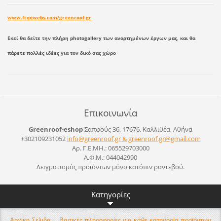
www.freewebs.com/greenroof-gr
Εκεί θα δείτε την πλήρη photogallery των αναρτημένων έργων μας, και θα
πάρετε πολλές ιδέες για τον δικό σας χώρο
Επικοινωνία
Greenroof-eshop
Σαπφούς 36, 17676, Καλλιθέα, Αθήνα
+302109231052
info@greenroof.gr & greenroof.gr@gmail.com
Αρ. Γ.Ε.ΜΗ.: 065529703000
Α.Φ.Μ.: 044042990
Δειγματισμός προϊόντων μόνο κατόπιν ραντεβού.
Κατηγορίες
Αρχικη Σελιδα
Βασικές πληροφορίες για κάθε κατηγορία προϊόντων