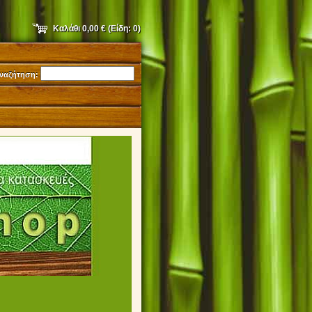
Καλάθι
0,00 €
(Είδη:
0
)
ναζήτηση:
9231052