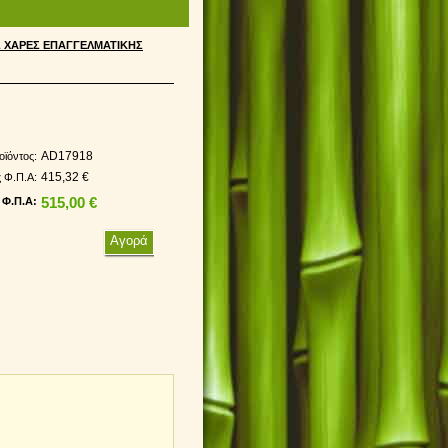
Σ ΧΑΡΕΣ ΕΠΑΓΓΕΛΜΑΤΙΚΗΣ
AD17918
οϊόντος:
415,32 €
ς Φ.Π.Α:
 Φ.Π.Α:
515,00 €