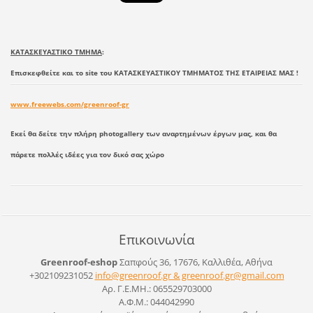
ΚΑΤΑΣΚΕΥΑΣΤΙΚΟ ΤΜΗΜΑ
:
Επισκεφθείτε και το site του ΚΑΤΑΣΚΕΥΑΣΤΙΚΟΥ ΤΜΗΜΑΤΟΣ ΤΗΣ ΕΤΑΙΡΕΙΑΣ ΜΑΣ !
www.freewebs.com/greenroof-gr
Εκεί θα δείτε την πλήρη photogallery των αναρτημένων έργων μας, και θα
πάρετε πολλές ιδέες για τον δικό σας χώρο
Επικοινωνία
Greenroof-eshop
Σαπφούς 36, 17676, Καλλιθέα, Αθήνα
+302109231052
info@greenroof.gr & greenroof.gr@gmail.com
Αρ. Γ.Ε.ΜΗ.: 065529703000
Α.Φ.Μ.: 044042990