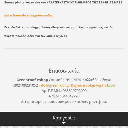
Επισκεφθείτε και το site του ΚΑΤΑΣΚΕΥΑΣΤΙΚΟΥ ΤΜΗΜΑΤΟΣ ΤΗΣ ΕΤΑΙΡΕΙΑΣ ΜΑΣ !
www.freewebs.com/greenroof-gr
Εκεί θα δείτε την πλήρη photogallery των αναρτημένων έργων μας, και θα
πάρετε πολλές ιδέες για τον δικό σας χώρο
Επικοινωνία
Greenroof-eshop
Σαπφούς 36, 17676, Καλλιθέα, Αθήνα
+302109231052
info@greenroof.gr & greenroof.gr@gmail.com
Αρ. Γ.Ε.ΜΗ.: 065529703000
Α.Φ.Μ.: 044042990
Δειγματισμός προϊόντων μόνο κατόπιν ραντεβού.
Κατηγορίες