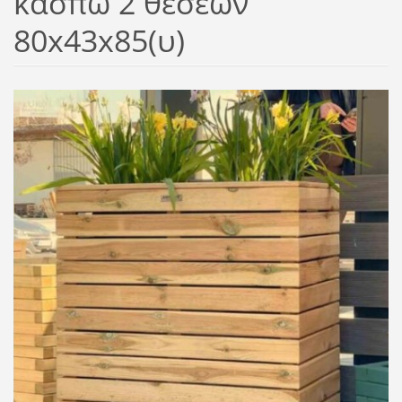
κασπώ 2 θέσεων
80x43x85(υ)